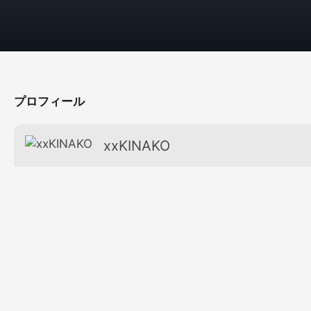
プロフィール
xxKINAKO
お気に入り
年齢
26才
誕生日
2月2日 (みずがめ座)
バストサイズ
Bカップ
話せる言語
日本語
出身地
秘密